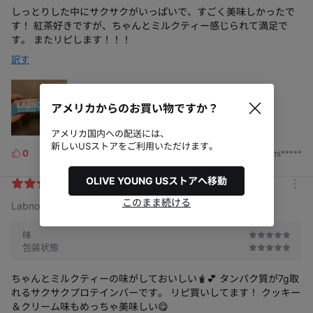
しっとりした中にサクサクがいっぱいで、すごく美味しかったで
す！ 紅茶好きですが、ちゃんとミルクティー感じられて満足で
す。 またリピします！！！
訳す
アメリカからのお買い物ですか？
アメリカ国内への配送には、
新しいUSストアをご利用いただけます。
0
2025/06/21
by. mi*****
L
i
OLIVE YOUNG USストアへ移動
k
Best
m
e
このまま続ける
Labnosh プロテインクッキーバー #ミルクティー 35g
o
s
r
e
味
包装状態
ちゃんとミルクティーの味がしておいしい🧋💕 タンパク質が7g取
れるサクサクプロテインバーです。 リピ買いしてます！ クッキー
＆クリーム味もめっちゃ美味しい😋