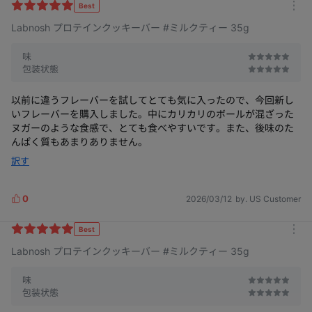
l
Best
m
t
Labnosh プロテインクッキーバー #ミルクティー 35g
o
e
r
A.ブラッククッキー、クッキー＆クリームは
r
e
動物性タンパク質であるホエイプロテインを、
味
• クッキーバーの特性上、低温では少し硬くなることがあります。
*タンパク質7g：クッキー＆クリーム、ピーナッツバター、ミルクテ
A.クッキーバー製品の特性上、低温では少し硬くなる
ピーナッツバター、ミルクティーはプロテイン(MPI)と
• 本製品はブラウニータイプのため、
*5種類の穀物：小麦、米、トウモロコシ、オーツ麦、大麦
✔ 粉っぽさゼロ、プロテイン初心者にも簡単
✔ チョコクッキークランチ入りでサクサク感アップ
Q.保管方法を教えてください。
+注意事項✔
Q. プロテインクッキーバーに使われているタンパク質は何ですか？
+よくある質問？
✔ タンパク質7g(13%)、甘くチャージ
✔ 5種類の穀物で作った五穀チョコボールがたっぷり
• 開封後はできるだけ早くお召し上がりください。
• 直射日光を避け、涼しい場所で保管してください。
室温(15～25℃)で保管後にお召し上がりいただくと、
ィー35g
1箱にプロテインクッキーバーが12本入っています。
包装状態
ことがありますので、常温で保管してからお召し上がりください。
植物性タンパク質(ISP)をブレンドして使用しています。
強い衝撃で形が崩れる可能性があります。
*五穀チョコロピン入り
より美味しくなります。
1日栄養成分基準値(％)基準
AI翻訳の商品情報
それぞれの味に最も合うタンパク質を選び、
最適な配合比率で開発しました。
以前に違うフレーバーを試してとても気に入ったので、今回新し
いフレーバーを購入しました。中にカリカリのボールが混ざった
ヌガーのような食感で、とても食べやすいです。また、後味のた
んぱく質もあまりありません。
訳す
0
2026/03/12
by. US Customer
L
i
k
Best
m
e
Labnosh プロテインクッキーバー #ミルクティー 35g
o
s
r
e
味
包装状態