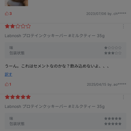
3
2023/07/06
by. ch*****
L
i
k
m
e
Labnosh プロテインクッキーバー #ミルクティー 35g
o
s
r
e
味
包装状態
うーん。これはセメントなのかな？飲み込めないよ、、、
訳す
1
2025/04/15
by. ao*****
L
i
k
m
e
Labnosh プロテインクッキーバー #ミルクティー 35g
o
s
r
e
味
包装状態