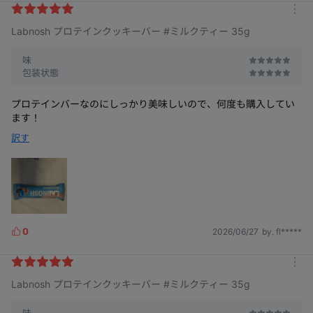
k
m
e
Labnosh プロテインクッキーバー #ミルクティー 35g
o
s
r
e
味
包装状態
プロテインバーなのにしっかり美味しいので、何度も購入してい
ます！
訳す
0
2026/06/27
by. fl*****
L
i
k
m
e
Labnosh プロテインクッキーバー #ミルクティー 35g
o
s
r
e
味