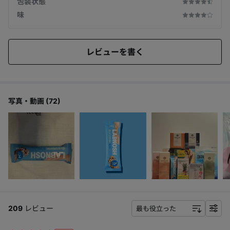
包装状態
味
ミルクティー
紅茶とチョコの濃厚なコラボ
レビューを書く
*タンパク質7g(13％)
写真・動画 (72)
自慢したいポイント
209
レビュー
最も役立った
f
i