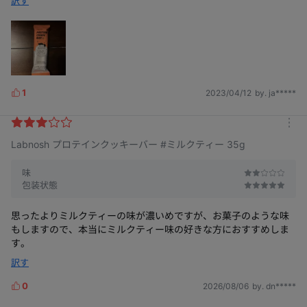
訳す
1
2023/04/12
by. ja*****
L
i
k
m
e
Labnosh プロテインクッキーバー #ミルクティー 35g
o
s
r
e
味
包装状態
思ったよりミルクティーの味が濃いめですが、お菓子のような味
もしますので、本当にミルクティー味の好きな方におすすめしま
す。
訳す
0
2026/08/06
by. dn*****
L
i