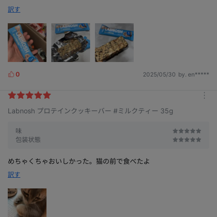
訳す
0
2025/05/30
by. en*****
L
i
k
m
e
Labnosh プロテインクッキーバー #ミルクティー 35g
o
s
r
e
味
包装状態
めちゃくちゃおいしかった。猫の前で食べたよ
訳す