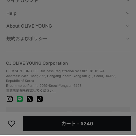
マイアカウント
Help
About
OLIVE YOUNG
規約およびポリシー
CJ OLIVE YOUNG Corporation
CEO: SUN JUNG LEE Business Registration No.: 809-81-01574
Address: 24th Floor, 372, Hangang-daero, Yongsan-gu, Seoul, 04323,
Republic of Korea
E-commerce Permit: 2019-Seoul-Yongsan-1428
事業者情報を確認してください。
i
l
x
t
n
i
i
s
n
k
t
e
t
支払方法
a
o
g
k
カート
- ¥240
r
a
配送方法