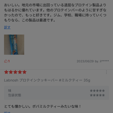
おいしい。地元の市場に出回っている退屈なプロテイン製品より
もはるかに優れています。他のプロテインバーのように甘すぎな
かったので、もっと好きです。ジム、学校、職場に持っていくつ
もりなら、この製品は最適です。
訳す
1
2023/06/29
by. li*****
L
i
k
m
e
Labnosh プロテインクッキーバー #ミルクティー 35g
o
s
r
e
味
包装状態
とても懐かしい。ボバミルクティーみたいな味！