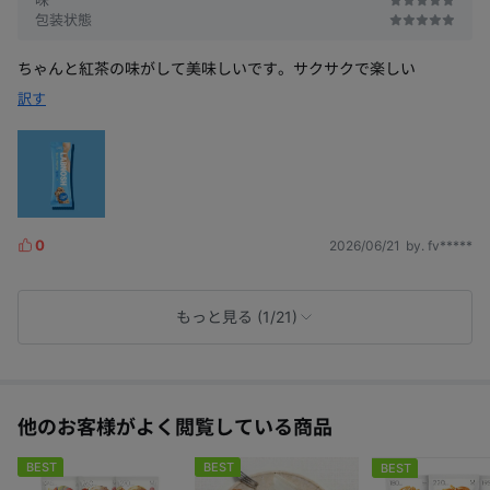
包装状態
ちゃんと紅茶の味がして美味しいです。サクサクで楽しい
訳す
0
2026/06/21
by. fv*****
L
i
k
e
もっと見る (1/21)
s
他のお客様がよく閲覧している商品
BEST
BEST
BEST