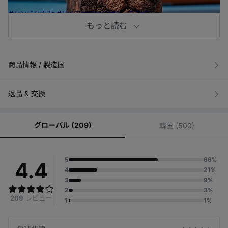
#タンパク質7g #甘くてサクサク #粉っぽさゼロ
*たんぱく質7g：クッキー＆クリーム、ピーナッツバター、
もっと読む
ミルクティー35g1日栄養成分基準値(％)基準
商品情報 / 製造国
ベスト クッキー＆クリーム
ほのかなバニラクリームのやわらかさ
*タンパク質7g(13％)
返品 & 交換
グローバル (209)
韓国 (500)
ブラッククッキー
濃厚ココアの上品な甘さ
*たんぱく質4g(7％)
5
66%
4.4
4
21%
3
9%
2
3%
209
レビュー
ピーナッツバター
1
1%
ピーナッツバターの風味豊かな香ばしさ
*タンパク質7g(13％)