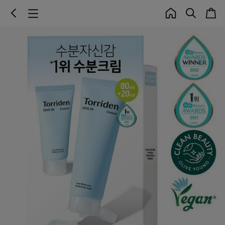
s
c
b
H
c
e
a
a
a
o
a
r
r
c
m
t
t
c
k
e
e
h
g
o
r
y
o
p
e
n